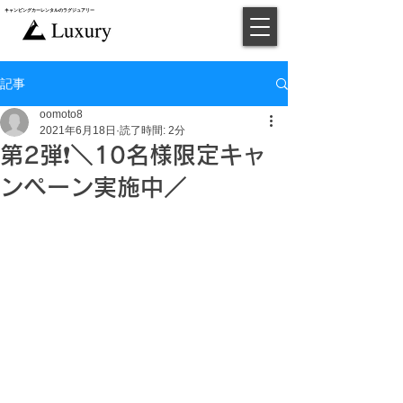
キャンピングカー​レンタルのラグジュアリー
​予約
記事
oomoto8
2021年6月18日
読了時間: 2分
第2弾❗️＼10名様限定キャ
ンペーン実施中／