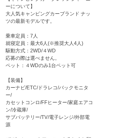
ーについて】
大人気キャンピングカーブランド ナッ
ツの最新モデルです。
乗車定員：7人　
就寝定員：最大6人(※推奨大人4人)
駆動方式：2WD/４WD　
応募の際は選べません。
ペット：４WDのみ1台ペット可
【装備】
カーナビ/ETC/ドラレコ/バックモニタ
ー/
カセットコンロ/FFヒーター/家庭エアコ
ン/冷蔵庫/
サブバッテリー/TV/電子レンジ/外部電
源