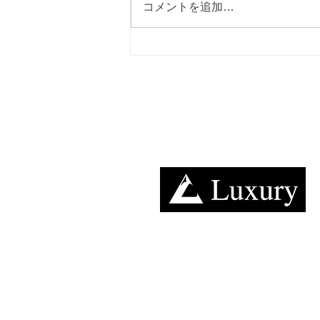
コメントを追加…
【RVパーク紹介vol.71】恩
原高原オートキャンプ場
TOP
案内
営業日
キャンピングカー​レンタルのラグジュアリー