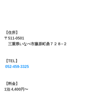
【住所】
〒511-0501
　三重県いなべ市藤原町鼎７２８−２
【TEL】
052-459-3325
【料金】
1泊 4,400円〜