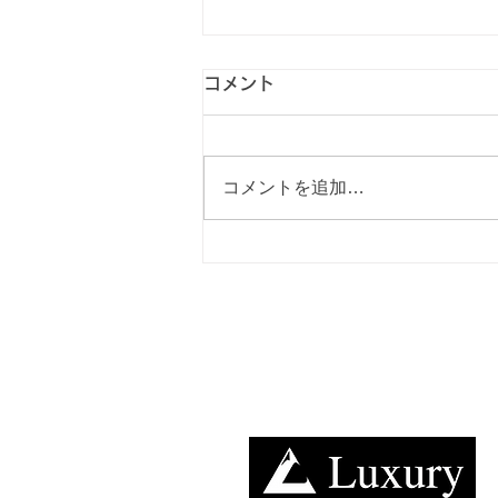
コメント
コメントを追加…
【RVパーク紹介vol.71】恩
原高原オートキャンプ場
TOP
案内
営業日
キャンピングカー​レンタルのラグジュアリー