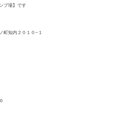
ンプ場】です
ノ町知内２０１０−１
0