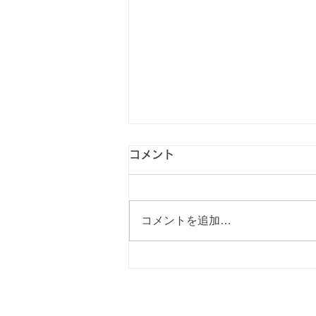
コメント
コメントを追加…
【RVパーク紹介vol.71】恩
原高原オートキャンプ場