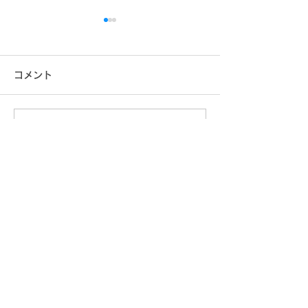
コメント
コメントを追加…
【RVパーク紹介vol.70】
【RVパーク紹介v
大淀ふれあいキャンプ場
恩原高原オート
場
キャンピングカー​レンタルのラグジュアリー
LUXURY 【住吉駐車場店】