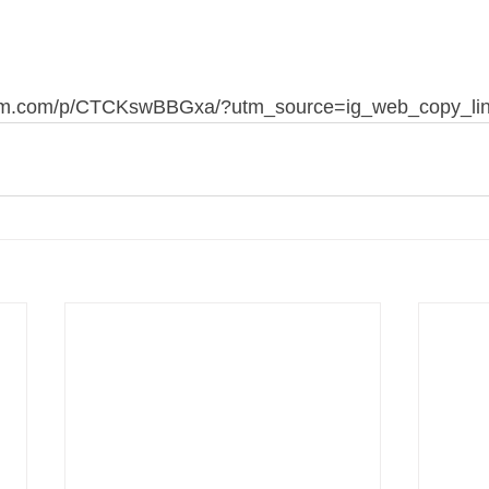
ram.com/p/CTCKswBBGxa/?utm_source=ig_web_copy_li