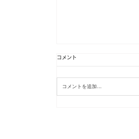
コメント
コメントを追加…
【RVパーク紹介vol.71】恩
原高原オートキャンプ場
TOP
案内
営業日